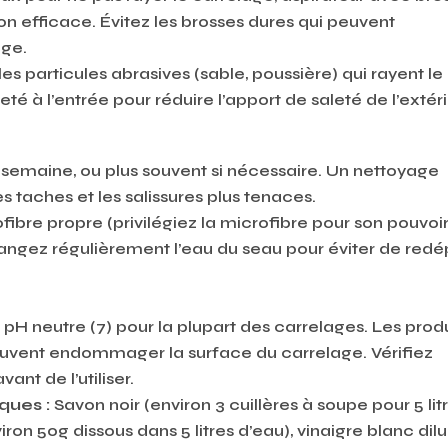
on efficace. Évitez les brosses dures qui peuvent
ge.
 les particules abrasives (sable, poussière) qui rayent le
té à l’entrée pour réduire l’apport de saleté de l’extéri
 semaine, ou plus souvent si nécessaire. Un nettoyage
 taches et les salissures plus tenaces.
ofibre propre (privilégiez la microfibre pour son pouvoi
angez régulièrement l’eau du seau pour éviter de red
u pH neutre (7) pour la plupart des carrelages. Les prod
peuvent endommager la surface du carrelage. Vérifiez
vant de l’utiliser.
ques :
Savon noir (environ 3 cuillères à soupe pour 5 lit
iron 50g dissous dans 5 litres d’eau), vinaigre blanc dil