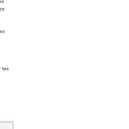
es
age
ez
 les