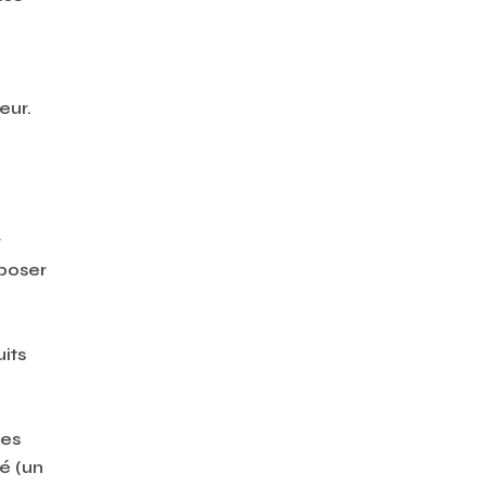
eur.
r
époser
uits
res
ué (un