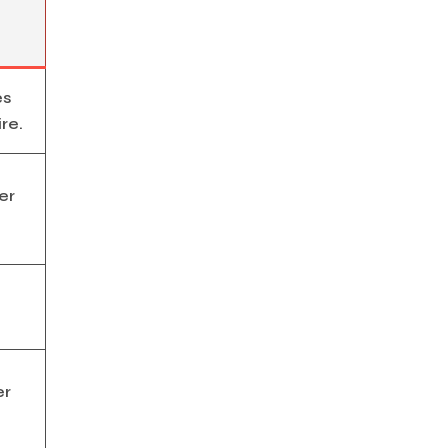
ès
re.
er
er