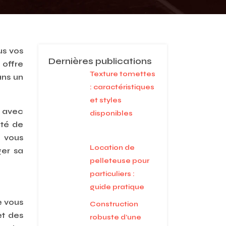
us vos
Dernières publications
 offre
Texture tomettes
ans un
: caractéristiques
et styles
s avec
disponibles
uté de
, vous
Location de
ger sa
pelleteuse pour
particuliers :
guide pratique
e vous
Construction
et des
robuste d’une