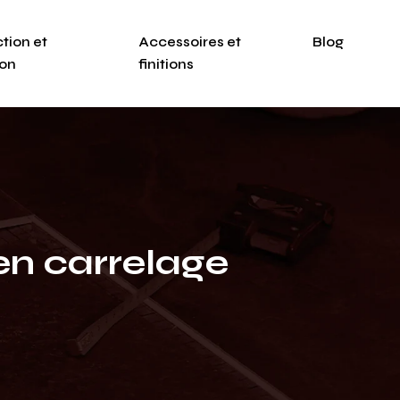
tion et
Accessoires et
Blog
ion
finitions
 en carrelage