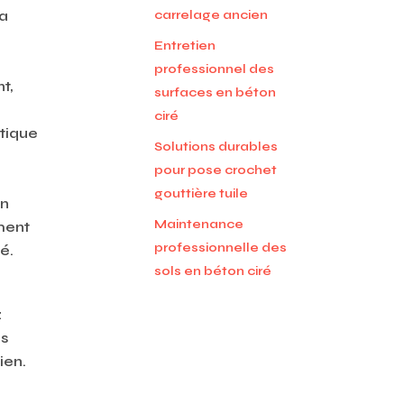
La
carrelage ancien
Entretien
professionnel des
t,
surfaces en béton
ciré
étique
Solutions durables
pour pose crochet
gouttière tuile
Un
Maintenance
ment
professionnelle des
é.
sols en béton ciré
z
ns
ien.