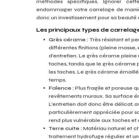
méthodes spécifiques. Ignorer cett
endommager votre carrelage de manière 
donc un investissement pour sa beauté et
Les principaux types de carrelag
Grès cérame :
Très résistant et pe
différentes finitions (pleine masse, 
d’entretien. Le grès cérame pleine
taches, tandis que le grès cérame 
les taches. Le grès cérame émaillé e
temps.
Faïence :
Plus fragile et poreuse q
revêtements muraux. Sa surface éma
L’entretien doit donc être délicat, 
particulièrement appréciée pour son
rend plus vulnérable aux taches et a
Terre cuite :
Matériau naturel et c
traitement hydrofuge régulier et un