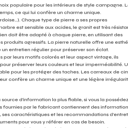
choix populaire pour les intérieurs de style campagne. 
 temps, ce qui lui confère un charme unique.
ardoise…). Chaque type de pierre a ses propres
marbre est sensible aux acides, le granit est très résistan
tien doit être adapté à chaque pierre, en utilisant des
es produits agressifs. La pierre naturelle offre une esth
 un entretien régulier pour préserver son éclat.
 par leurs motifs colorés et leur aspect vintage, ils
 pour préserver leurs couleurs et leur imperméabilité. 
able pour les protéger des taches. Les carreaux de ci
 leur confère un charme unique et une légère irrégularit
 source d’information la plus fiable, si vous la posséde
es fournies par le fabricant contiennent des informatio
, ses caractéristiques et les recommandations d’entret
ents pour vous y référer en cas de besoin.