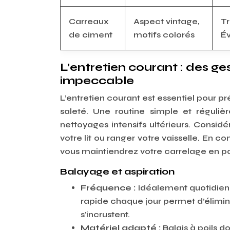
Carreaux
Aspect vintage,
Tr
de ciment
motifs colorés
Év
L’entretien courant : des ge
impeccable
L’entretien courant est essentiel pour pr
saleté. Une routine simple et réguliè
nettoyages intensifs ultérieurs. Consi
votre lit ou ranger votre vaisselle. En
vous maintiendrez votre carrelage en par
Balayage et aspiration
Fréquence :
Idéalement quotidien
rapide chaque jour permet d’éliminer
s’incrustent.
Matériel adapté :
Balais à poils d