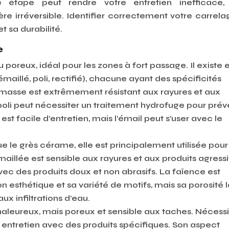
e étape peut rendre votre entretien inefficace, 
irréversible. Identifier correctement votre carrela
 sa durabilité.
e
u poreux, idéal pour les zones à fort passage. Il existe 
émaillé, poli, rectifié), chacune ayant des spécificités
 masse est extrêmement résistant aux rayures et aux
poli peut nécessiter un traitement hydrofuge pour prév
st facile d’entretien, mais l’émail peut s’user avec le
ue le grès cérame, elle est principalement utilisée pour
illée est sensible aux rayures et aux produits agressi
avec des produits doux et non abrasifs. La faïence est
 esthétique et sa variété de motifs, mais sa porosité l
ux infiltrations d’eau.
haleureux, mais poreux et sensible aux taches. Nécessi
 entretien avec des produits spécifiques. Son aspect