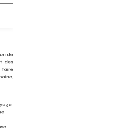
ion de
nt des
 faire
maine,
ayage
ne
sse