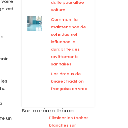
voire
dalle pour allée
ge est
voiture
Comment la
maintenance de
sol industriel
en
influence la
durabilité des
revêtements
enir
sanitaires
Les émaux de
 les
briare : tradition
fs.
française en vrac
a
Sur le même thème
te un
Éliminer les taches
blanches sur