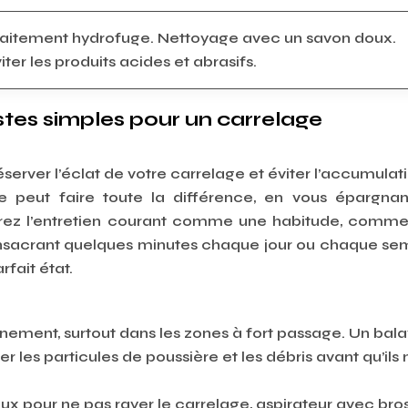
aitement hydrofuge. Nettoyage avec un savon doux.
iter les produits acides et abrasifs.
stes simples pour un carrelage
éserver l’éclat de votre carrelage et éviter l’accumulat
re peut faire toute la différence, en vous épargna
dérez l’entretien courant comme une habitude, comme
 consacrant quelques minutes chaque jour ou chaque se
fait état.
nement, surtout dans les zones à fort passage. Un bal
 les particules de poussière et les débris avant qu’ils 
oux pour ne pas rayer le carrelage, aspirateur avec bro