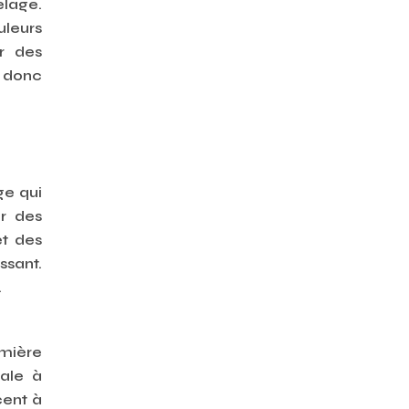
elage.
uleurs
er des
t donc
ge qui
ir des
et des
ssant.
.
emière
pale à
cent à