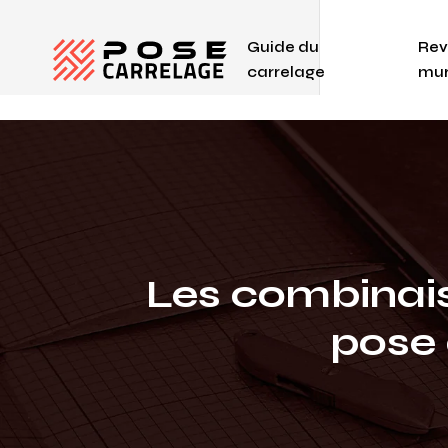
Guide du
Rev
carrelage
mur
Les combinais
pose