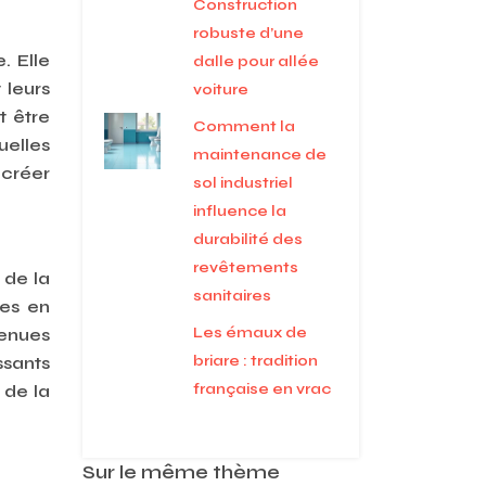
Construction
robuste d’une
. Elle
dalle pour allée
 leurs
voiture
t être
Comment la
uelles
maintenance de
 créer
sol industriel
influence la
durabilité des
revêtements
 de la
sanitaires
ues en
Les émaux de
tenues
briare : tradition
ssants
française en vrac
t de la
Sur le même thème