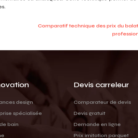
es.
Comparatif technique des prix du bal
professio
ovation
Devis carreleur
ances design
Comparateur de devis
prise spécialisée
Devis gratuit
 de bain
Demande en ligne
ne
Prix imitation parquet