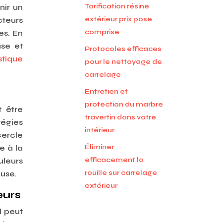
Tarification résine
nir un
extérieur prix pose
cteurs
comprise
es. En
use et
Protocoles efficaces
stique
pour le nettoyage de
carrelage
Entretien et
protection du marbre
t être
travertin dans votre
tégies
intérieur
cercle
Éliminer
e à la
efficacement la
uleurs
rouille sur carrelage
use.
extérieur
eurs
l peut