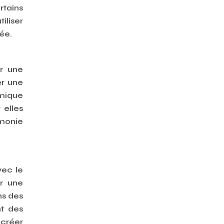
rtains
iliser
ée.
er une
er une
amique
 elles
imonie
vec le
er une
ns des
nt des
 créer