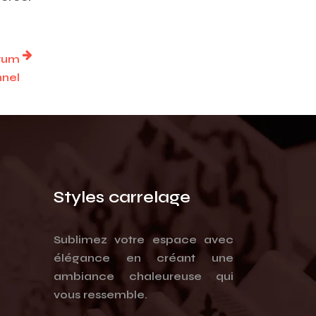
atum
nnel
Styles carrelage
Sublimez votre espace avec
élégance en créant une
ambiance chaleureuse qui
vous ressemble.